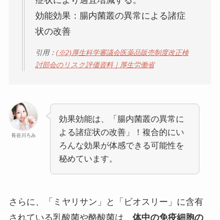
症状により適宜増減する。
効能効果：腸内菌叢の異常による諸症
状の改善
引用：
(※2)厚生科学審議会医薬品販売制度改正検
討部会のリスク評価資料｜厚生労働省
効果効能は、「腸内菌叢の異常に
よる諸症状の改善」！複合的にい
長谷川ろみ
ろんな効果が体感できる可能性を
秘めています。
さらに、「ミヤリサン」と「ビオスリー」に含有
されている乳酸菌や酪酸菌は、
体中の免疫細胞の